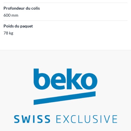
Profondeur du colis
600 mm
Poids du paquet
78 kg