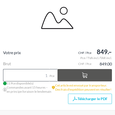
849.–
Votre prix
CHF / Pce
Pce / TVA incl./TAR incl.
Brut
849.00
CHF / Pce
Pce
11 Pce disponible(s)
Cet article est envoyé par transporteur.
Commandes avant 15 heures –
Des frais d'expédition peuvent en résulter!
en principe livraison le lendemain
Télécharger le PDF