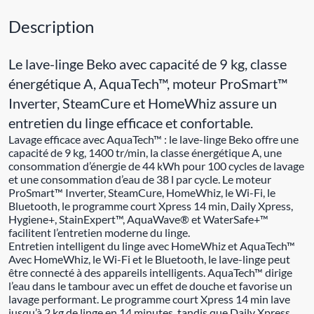
Description
Le lave-linge Beko avec capacité de 9 kg, classe
énergétique A, AquaTech™, moteur ProSmart™
Inverter, SteamCure et HomeWhiz assure un
entretien du linge efficace et confortable.
Lavage efficace avec AquaTech™ : le lave-linge Beko offre une
capacité de 9 kg, 1400 tr/min, la classe énergétique A, une
consommation d’énergie de 44 kWh pour 100 cycles de lavage
et une consommation d’eau de 38 l par cycle. Le moteur
ProSmart™ Inverter, SteamCure, HomeWhiz, le Wi-Fi, le
Bluetooth, le programme court Xpress 14 min, Daily Xpress,
Hygiene+, StainExpert™, AquaWave® et WaterSafe+™
facilitent l’entretien moderne du linge.
Entretien intelligent du linge avec HomeWhiz et AquaTech™
Avec HomeWhiz, le Wi-Fi et le Bluetooth, le lave-linge peut
être connecté à des appareils intelligents. AquaTech™ dirige
l’eau dans le tambour avec un effet de douche et favorise un
lavage performant. Le programme court Xpress 14 min lave
jusqu’à 2 kg de linge en 14 minutes, tandis que Daily Xpress