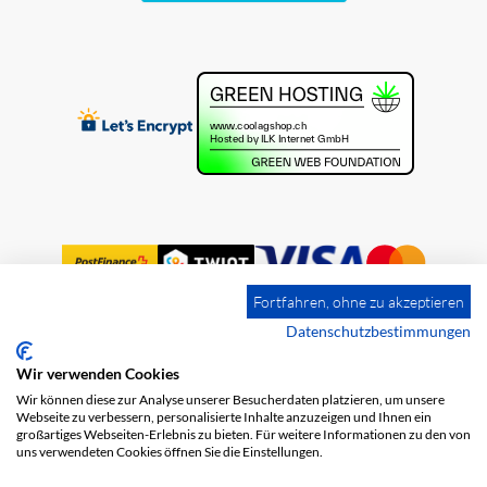
Fortfahren, ohne zu akzeptieren
Datenschutzbestimmungen
Wir verwenden Cookies
Impression
Frais de port
CGV
Wir können diese zur Analyse unserer Besucherdaten platzieren, um unsere
Protection des données
Webseite zu verbessern, personalisierte Inhalte anzuzeigen und Ihnen ein
großartiges Webseiten-Erlebnis zu bieten. Für weitere Informationen zu den von
uns verwendeten Cookies öffnen Sie die Einstellungen.