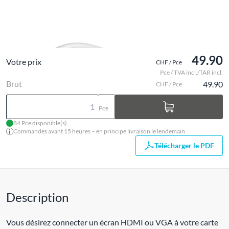
49.90
Votre prix
CHF / Pce
Pce / TVA incl./TAR incl.
Brut
49.90
CHF / Pce
Pce
84 Pce disponible(s)
Commandes avant 15 heures – en principe livraison le lendemain
Télécharger le PDF
Description
Vous désirez connecter un écran HDMI ou VGA à votre carte