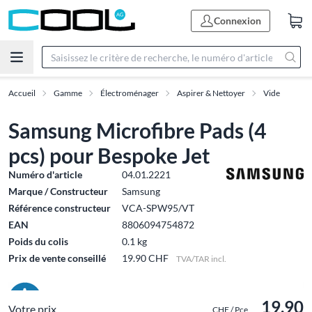
Connexion
Accueil
Gamme
Électroménager
Aspirer & Nettoyer
Vide
Samsung Microfibre Pads (4
pcs) pour Bespoke Jet
Numéro d'article
04.01.2221
Marque / Constructeur
Samsung
Référence constructeur
VCA-SPW95/VT
EAN
8806094754872
Poids du colis
0.1 kg
Prix de vente conseillé
19.90 CHF
TVA/TAR incl.
19.90
Votre prix
CHF / Pce