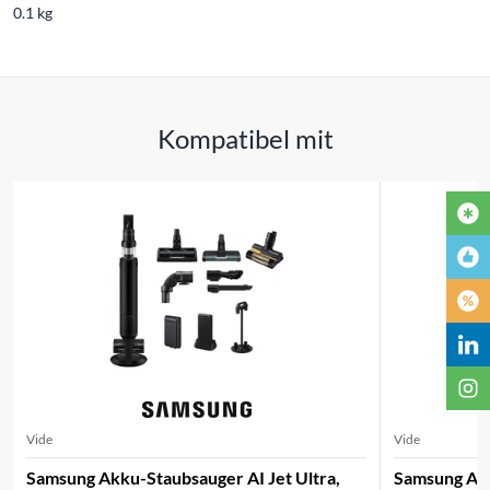
0.1 kg
Kompatibel mit
Vide
Vide
Samsung Akku-Staubsauger AI Jet Ultra,
Samsung Aspi