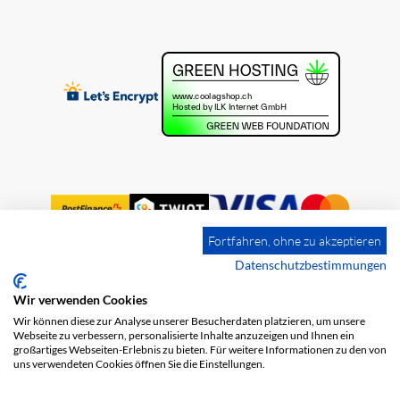
Fortfahren, ohne zu akzeptieren
Datenschutzbestimmungen
Wir verwenden Cookies
Impression
Frais de port
CGV
Wir können diese zur Analyse unserer Besucherdaten platzieren, um unsere
Protection des données
Webseite zu verbessern, personalisierte Inhalte anzuzeigen und Ihnen ein
großartiges Webseiten-Erlebnis zu bieten. Für weitere Informationen zu den von
uns verwendeten Cookies öffnen Sie die Einstellungen.