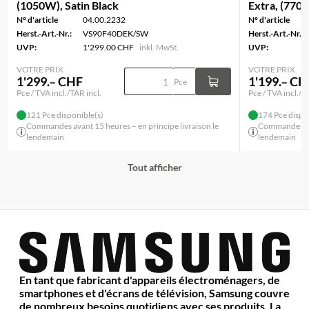
(1050W), Satin Black
Extra, (770W
N° d'article
04.00.2232
N° d'article
Herst.-Art.-Nr.:
VS90F40DEK/SW
Herst.-Art.-Nr.:
UVP:
1'299.00 CHF
inkl. MwSt.
UVP:
VOTRE PRIX
VOTRE PRIX
1'299.– CHF
1'199.– CH
Pce
Pce / TVA incl./TAR incl.
Pce / TVA incl./T
121 Pce disponible(s)
174 Pce dispo
Commandes avant 15 heures – en principe livraison le
Commandes ava
lendemain
lendemain
Tout afficher
En tant que fabricant d'appareils électroménagers, de
smartphones et d'écrans de télévision, Samsung couvre
de nombreux besoins quotidiens avec ses produits. La