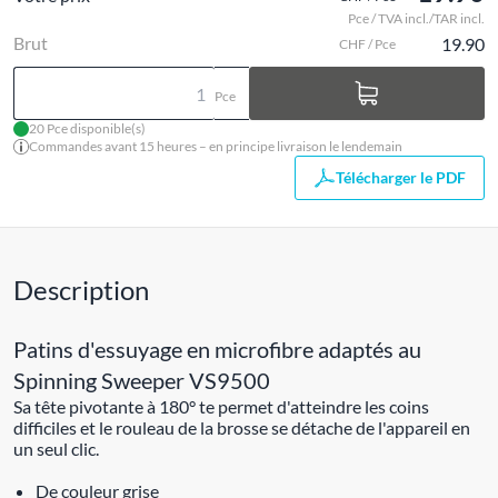
Pce / TVA incl./TAR incl.
Brut
19.90
CHF / Pce
Pce
20 Pce disponible(s)
Commandes avant 15 heures – en principe livraison le lendemain
Télécharger le PDF
Description
Patins d'essuyage en microfibre adaptés au
Spinning Sweeper VS9500
Sa tête pivotante à 180° te permet d'atteindre les coins
difficiles et le rouleau de la brosse se détache de l'appareil en
un seul clic.
De couleur grise