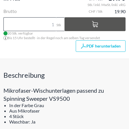
Stk / inkl. MwSt./inkl. vRG
Brutto
19.90
CHF / Stk
Stk
20 Stk. verfügbar
Bis 15 Uhr bestellt - in der Regel noch am selben Tag versendet
PDF herunterladen
Beschreibung
Mikrofaser-Wischunterlagen passend zu
Spinning Sweeper VS9500
In der Farbe Grau
Aus Mikrofaser
4 Stück
Waschbar: Ja