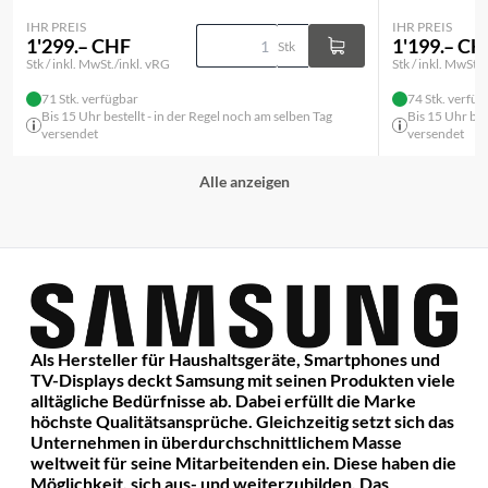
IHR PREIS
IHR PREIS
1'299.– CHF
1'199.– CH
Stk
Stk / inkl. MwSt./inkl. vRG
Stk / inkl. MwSt./
71 Stk. verfügbar
74 Stk. verfüg
Bis 15 Uhr bestellt - in der Regel noch am selben Tag
Bis 15 Uhr bes
versendet
versendet
Alle anzeigen
Als Hersteller für Haushaltsgeräte, Smartphones und
TV-Displays deckt Samsung mit seinen Produkten viele
alltägliche Bedürfnisse ab. Dabei erfüllt die Marke
höchste Qualitätsansprüche. Gleichzeitig setzt sich das
Unternehmen in überdurchschnittlichem Masse
weltweit für seine Mitarbeitenden ein. Diese haben die
Möglichkeit, sich aus- und weiterzubilden. Das