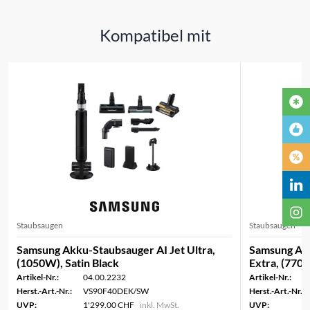
Kompatibel mit
Staubsaugen
Staubsaugen
Samsung Akku-Staubsauger AI Jet Ultra,
Samsung Akk
(1050W), Satin Black
Extra, (770W
Artikel-Nr.:
04.00.2232
Artikel-Nr.:
Herst.-Art.-Nr.:
VS90F40DEK/SW
Herst.-Art.-Nr.:
UVP:
1'299.00 CHF
inkl. MwSt.
UVP: