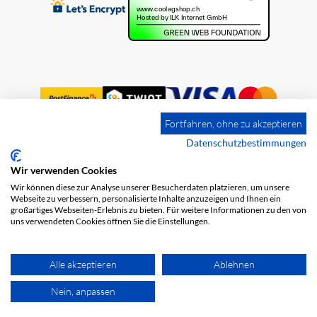
Fortfahren, ohne zu akzeptieren
Datenschutzbestimmungen
Wir verwenden Cookies
Impressum
Versandkosten
AGB
Wir können diese zur Analyse unserer Besucherdaten platzieren, um unsere
Datenschutz
Webseite zu verbessern, personalisierte Inhalte anzuzeigen und Ihnen ein
großartiges Webseiten-Erlebnis zu bieten. Für weitere Informationen zu den von
uns verwendeten Cookies öffnen Sie die Einstellungen.
Alle akzeptieren
Ablehnen
Nein, anpassen
© 2026 COOL AG. Alle Rechte vorbehalten.
powered by polynorm