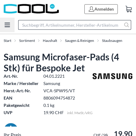
Anmelden
Start
Sortiment
Haushalt
Saugen & Reinigen
Staubsaugen
Samsung Microfaser-Pads (4
Stk) für Bespoke Jet
Art.-Nr.
04.01.2221
Marke / Hersteller
Samsung
Herst.-Art.-Nr.
VCA-SPW95/VT
EAN
8806094754872
Paketgewicht
0.1 kg
UVP
19.90 CHF
inkl. MwSt./vRG
19.90
Ihr Preis
CHF / Stk