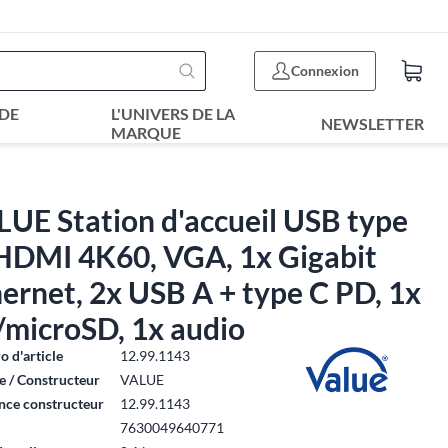
Connexion
DE
L'UNIVERS DE LA
NEWSLETTER
MARQUE
UE Station d'accueil USB type
 HDMI 4K60, VGA, 1x Gigabit
ernet, 2x USB A + type C PD, 1x
/microSD, 1x audio
 d'article
12.99.1143
 / Constructeur
VALUE
nce constructeur
12.99.1143
7630049640771