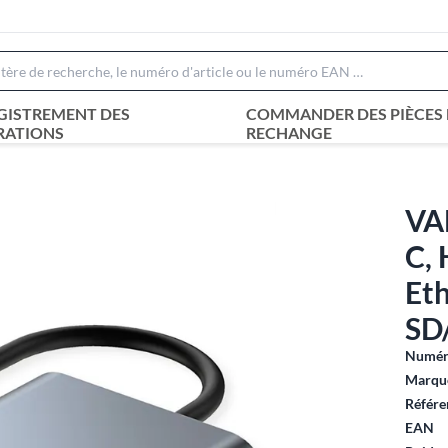
GISTREMENT DES
COMMANDER DES PIÈCES 
RATIONS
RECHANGE
VAL
C,
Eth
SD
Numéro
Marque
Référe
EAN