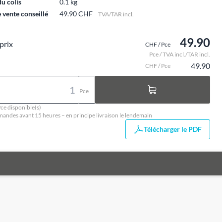
du colis
0.1 kg
e vente conseillé
49.90 CHF
TVA/TAR incl.
49.90
prix
CHF / Pce
Pce / TVA incl./TAR incl.
49.90
CHF / Pce
Pce
ce disponible(s)
ndes avant 15 heures – en principe livraison le lendemain
Télécharger le PDF