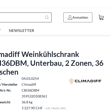
Anmelden
T
NEWSLETTER
imadiff Weinkühlschrank
I36DBM, Unterbau, 2 Zonen, 36
aschen
.
04.03.0254
/ Hersteller
Climadiff
Art.-Nr.
CBI36DBM
3595320108361
ewicht
36.8 kg
1'227.90 CHF
inkl. MwSt./vRG