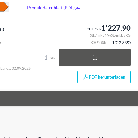
Produktdatenblatt (PDF)
1'227.90
eis
CHF / Stk
Stk / inkl. MwSt./inkl. vRG
o
1'227.90
CHF / Stk
Stk
rbar ca. 02.09.2026
PDF herunterladen