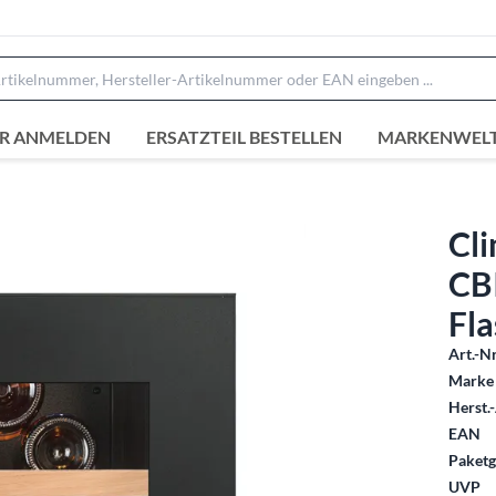
R ANMELDEN
ERSATZTEIL BESTELLEN
MARKENWEL
Cl
CB
Fl
Art.-Nr
Marke 
Herst.-
EAN
Paketg
UVP