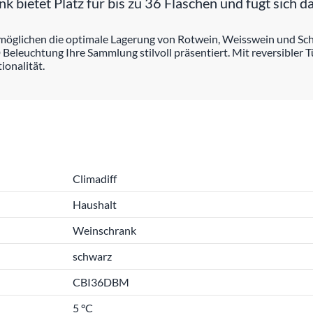
ietet Platz für bis zu 36 Flaschen und fügt sich d
rmöglichen die optimale Lagerung von Rotwein, Weisswein und Sc
 Beleuchtung Ihre Sammlung stilvoll präsentiert. Mit reversibler 
onalität.
Climadiff
Haushalt
Weinschrank
schwarz
CBI36DBM
5 °C