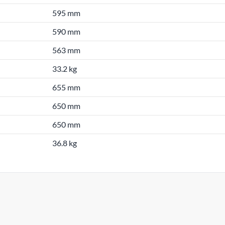
595 mm
590 mm
563 mm
33.2 kg
655 mm
650 mm
650 mm
36.8 kg