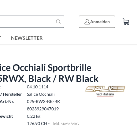
Anmelden
T
NEWSLETTER
ice Occhiali Sportbrille
5RWX, Black / RW Black
.
04.10.1114
/ Hersteller
Salice Occhiali
Art.-Nr.
025-RWX-BK-BK
8023929047019
ewicht
0.22 kg
126.90 CHF
inkl. MwSt./vRG