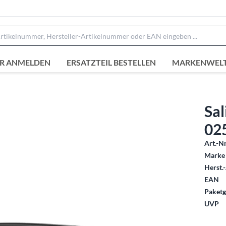
R ANMELDEN
ERSATZTEIL BESTELLEN
MARKENWEL
Sal
02
Art.-Nr
Marke 
Herst.-
EAN
Paketg
UVP