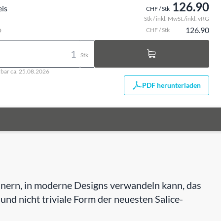
126.90
eis
CHF / Stk
Stk / inkl. MwSt./inkl. vRG
o
126.90
CHF / Stk
Stk
rbar ca. 25.08.2026
PDF herunterladen
rinnern, in moderne Designs verwandeln kann, das
e und nicht triviale Form der neuesten Salice-