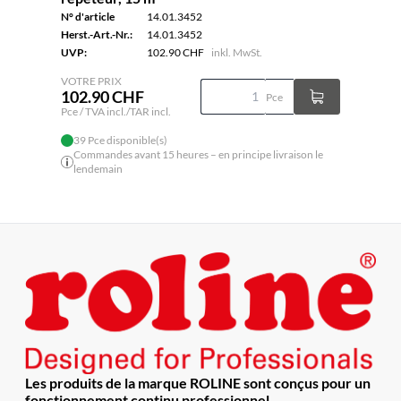
N° d'article
14.01.3452
Herst.-Art.-Nr.:
14.01.3452
UVP:
102.90 CHF
inkl. MwSt.
VOTRE PRIX
102.90 CHF
Pce
Pce / TVA incl./TAR incl.
39 Pce disponible(s)
Commandes avant 15 heures – en principe livraison le
lendemain
Les produits de la marque ROLINE sont conçus pour un
fonctionnement continu professionnel.