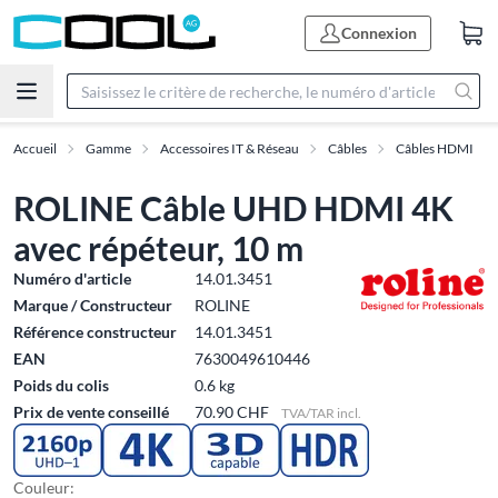
Connexion
Accueil
Gamme
Accessoires IT & Réseau
Câbles
Câbles HDMI
ROLINE Câble UHD HDMI 4K
avec répéteur, 10 m
Numéro d'article
14.01.3451
Marque / Constructeur
ROLINE
Référence constructeur
14.01.3451
EAN
7630049610446
Poids du colis
0.6 kg
Prix de vente conseillé
70.90 CHF
TVA/TAR incl.
Couleur: